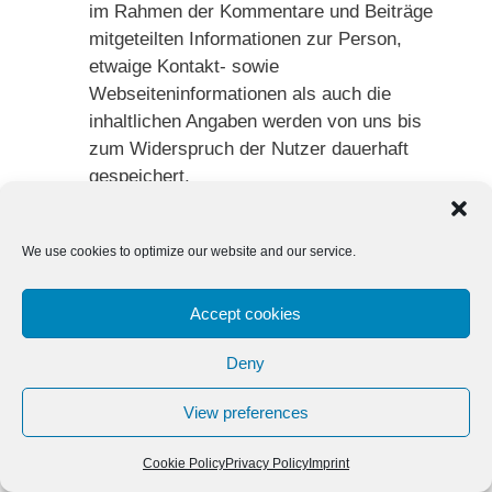
im Rahmen der Kommentare und Beiträge
mitgeteilten Informationen zur Person,
etwaige Kontakt- sowie
Webseiteninformationen als auch die
inhaltlichen Angaben werden von uns bis
zum Widerspruch der Nutzer dauerhaft
gespeichert.
Akismet Anti-Spam-Prüfung:
Akismet Anti-
Spam-Prüfung – Wir nutzen auf Grundlage
We use cookies to optimize our website and our service.
unserer berechtigten Interessen den Dienst
“Akismet“. Mit Hilfe von Akismet werden
Kommentare echter Menschen von Spam-
Accept cookies
Kommentaren unterschieden. Dazu werden
Deny
alle Kommentarangaben an einen Server in
den USA verschickt, wo sie analysiert und
View preferences
für Vergleichszwecke vier Tage lang
gespeichert werden. Ist ein Kommentar als
Cookie Policy
Privacy Policy
Imprint
Spam eingestuft worden, werden die Daten